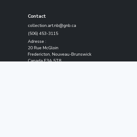
Contact
ac.bng@bn.tra.noitcelloc
(506) 453-3115
Adresse :
20 Rue McGloin
Fredericton, Nouveau-Brunswick
Canada E3A 5T8
igurant sur le présent site web.
vés.