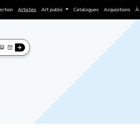
lection
Artistes
Art public
Catalogues
Acquisitions
À