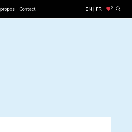
0
 propos
Contact
EN | FR