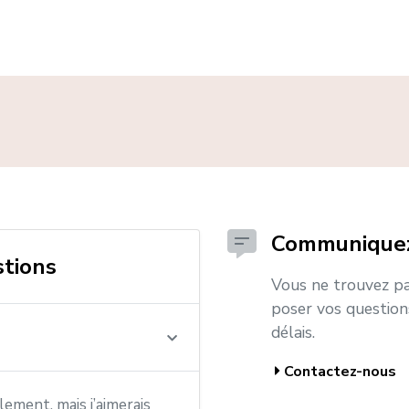
Communiquez
stions
Vous ne trouvez pa
poser vos question
délais.
Contactez-nous
lement, mais j’aimerais