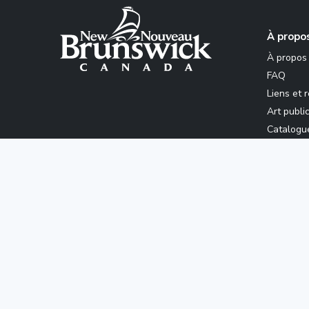
À propo
À propos
FAQ
Liens et 
Art publi
Catalogu
Articles
Les dispositions de la
Loi c
Événements
Explorer
© 2
la
collection