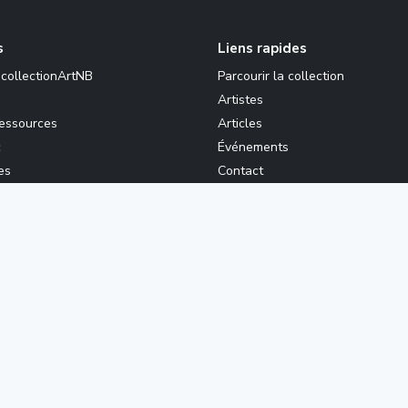
s
Liens rapides
 collectionArtNB
Parcourir la collection
Artistes
ressources
Articles
c
Événements
es
Contact
anadienne sur le droit d’auteur
s’appliquent à toutes les images f
026 Gouvernement du Nouveau-Brunswick. Tous droits réser