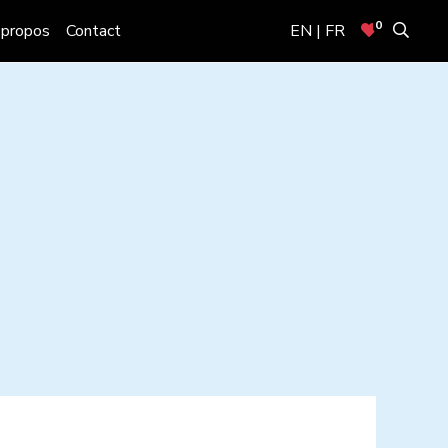
0
 propos
Contact
EN | FR