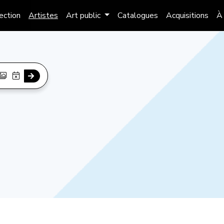
lection
Artistes
Art public
Catalogues
Acquisitions
À