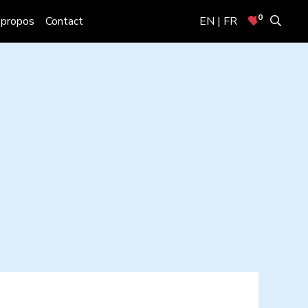
0
 propos
Contact
EN | FR