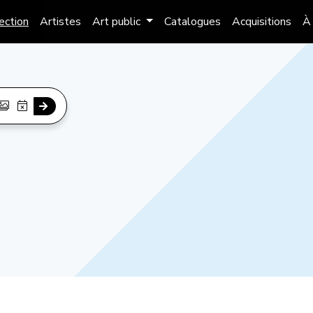
lection
Artistes
Art public
Catalogues
Acquisitions
À