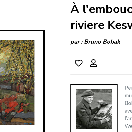
À l'embouc
riviere Kes
par :
Bruno Bobak
Pei
mur
Bo
ave
l’a
We