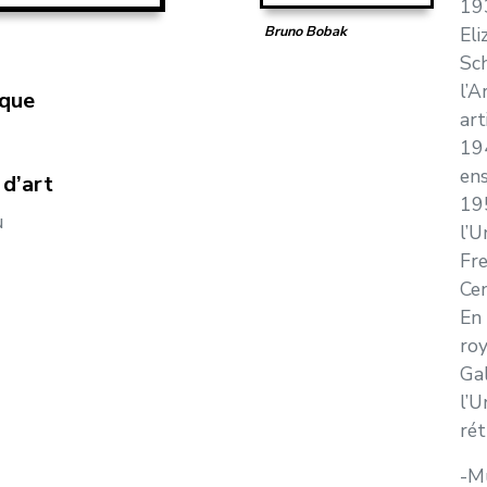
193
El
Bruno Bobak
Sc
l’
ique
art
194
ens
d’art
195
u
l’U
Fre
Cen
En 
roy
Gal
l’U
rét
-M