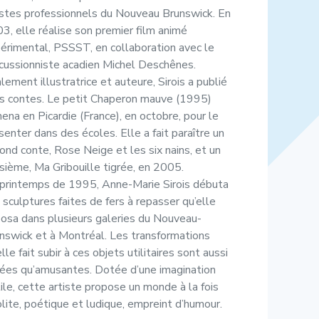
istes professionnels du Nouveau Brunswick. En
3, elle réalise son premier film animé
érimental, PSSST, en collaboration avec le
cussionniste acadien Michel Deschênes.
lement illustratrice et auteure, Sirois a publié
is contes. Le petit Chaperon mauve (1995)
mena en Picardie (France), en octobre, pour le
senter dans des écoles. Elle a fait paraître un
ond conte, Rose Neige et les six nains, et un
isième, Ma Gribouille tigrée, en 2005.
printemps de 1995, Anne-Marie Sirois débuta
 sculptures faites de fers à repasser qu’elle
osa dans plusieurs galeries du Nouveau-
nswick et à Montréal. Les transformations
elle fait subir à ces objets utilitaires sont aussi
iées qu’amusantes. Dotée d’une imagination
tile, cette artiste propose un monde à la fois
olite, poétique et ludique, empreint d’humour.