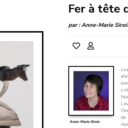
Fer à tête 
par :
Anne-Marie Siroi
La 
ate
bur
y r
Noë
L’a
Cîn
de 
Anne-Marie Sirois
Apr