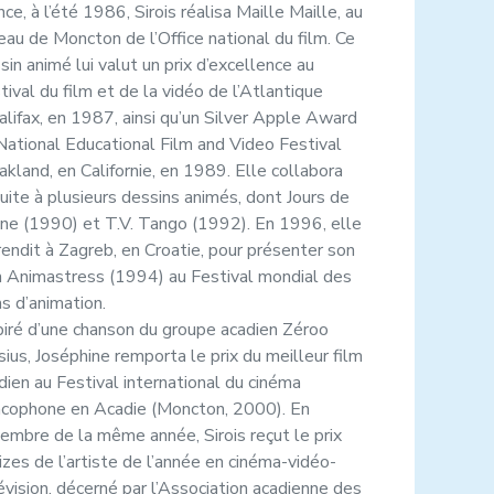
nce, à l’été 1986, Sirois réalisa Maille Maille, au
eau de Moncton de l’Office national du film. Ce
sin animé lui valut un prix d’excellence au
tival du film et de la vidéo de l’Atlantique
alifax, en 1987, ainsi qu’un Silver Apple Award
National Educational Film and Video Festival
akland, en Californie, en 1989. Elle collabora
uite à plusieurs dessins animés, dont Jours de
ine (1990) et T.V. Tango (1992). En 1996, elle
rendit à Zagreb, en Croatie, pour présenter son
m Animastress (1994) au Festival mondial des
ms d’animation.
piré d’une chanson du groupe acadien Zéroo
sius, Joséphine remporta le prix du meilleur film
dien au Festival international du cinéma
ncophone en Acadie (Moncton, 2000). En
embre de la même année, Sirois reçut le prix
izes de l’artiste de l’année en cinéma-vidéo-
évision, décerné par l’Association acadienne des