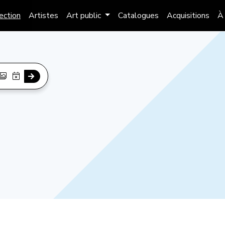
lection
Artistes
Art public
Catalogues
Acquisitions
À