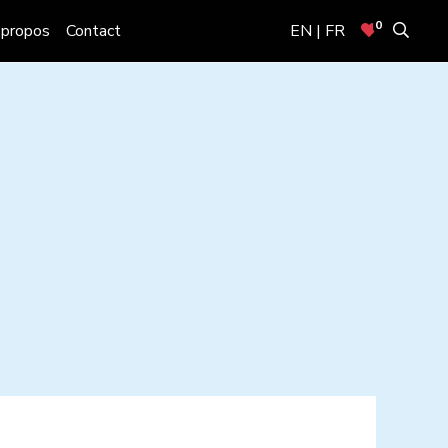
0
 propos
Contact
EN | FR