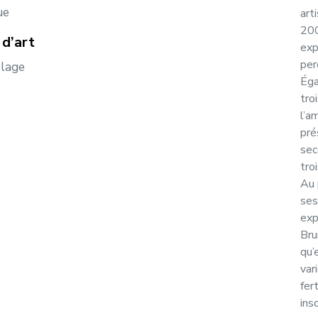
ue
art
200
d’art
exp
per
lage
Éga
tro
l’a
pré
sec
tro
Au 
ses
exp
Bru
qu’
var
fer
ins