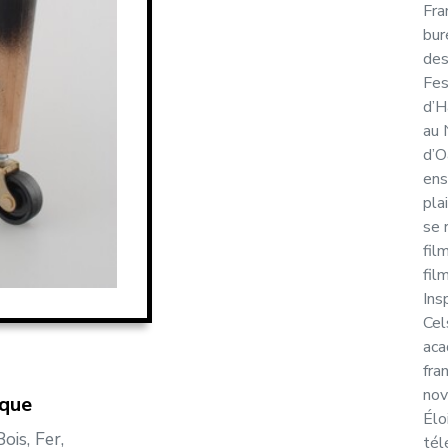
Fra
bur
des
Fes
d’H
au 
d’O
ens
pla
se 
fil
fil
Ins
Cel
aca
fra
nov
ique
Élo
ois, Fer,
tél