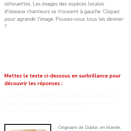
silhouettes. Les images des espèces locales
d'oiseaux chanteurs se trouvent à gauche. Cliquez
pour agrandir l'image. Pouvez-vous tous les deviner
?
Mettez le texte ci-dessous en surbrillance pour
découvrir les réponses :
Ce panneau comprend les éléments suivants 1. geai
bleu ; 2. pic chevelu ; 3. pic épeiche ; 4. sittelle à
poitrine rousse ; 5. bruant chanteur.
Originaire de Dublin, en Irlande,