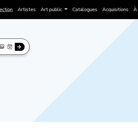
lection
Artistes
Art public
Catalogues
Acquisitions
À