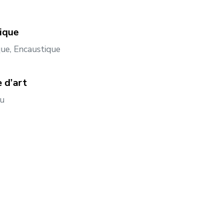
ique
que, Encaustique
 d’art
au