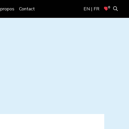
0
 propos
Contact
EN | FR