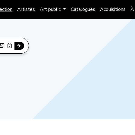
lection
Artistes
Art public
Catalogues
Acquisitions
À