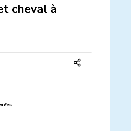
 et cheval à
ed Ross