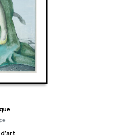
ique
pe
d’art