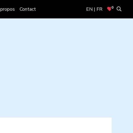
0
 propos
Contact
EN | FR