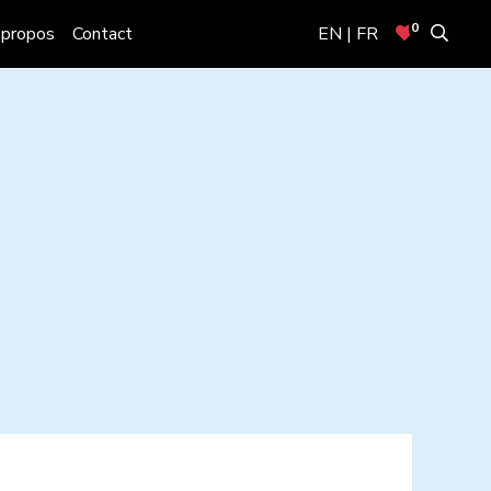
0
 propos
Contact
EN | FR