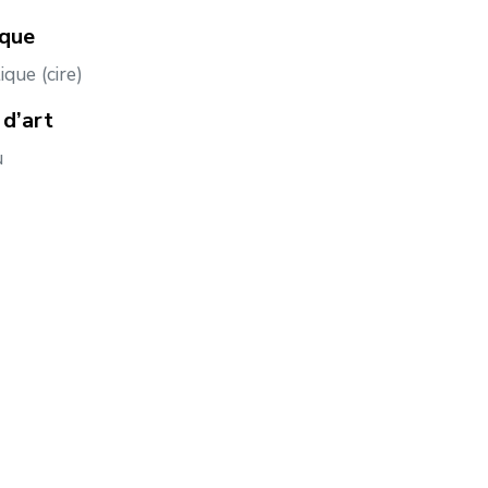
ique
que (cire)
d’art
u