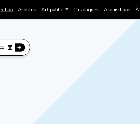
lection
Artistes
Art public
Catalogues
Acquisitions
À