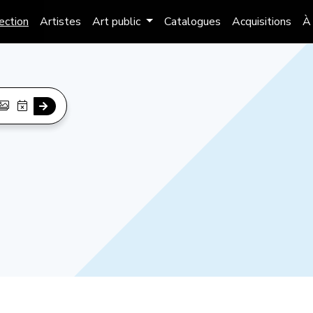
lection
Artistes
Art public
Catalogues
Acquisitions
À