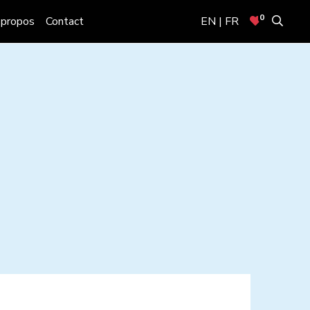
0
 propos
Contact
EN | FR