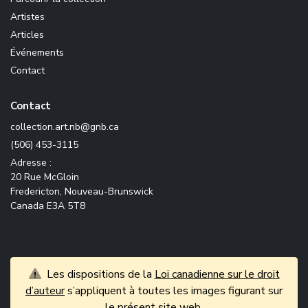
Artistes
Articles
Événements
Contact
Contact
ac.bng@bn.tra.noitcelloc
(506) 453-3115
Adresse :
20 Rue McGloin
Fredericton, Nouveau-Brunswick
Canada E3A 5T8
Les dispositions de la
Loi canadienne sur le droit
d’auteur
s’appliquent à toutes les images figurant sur
le présent site web.