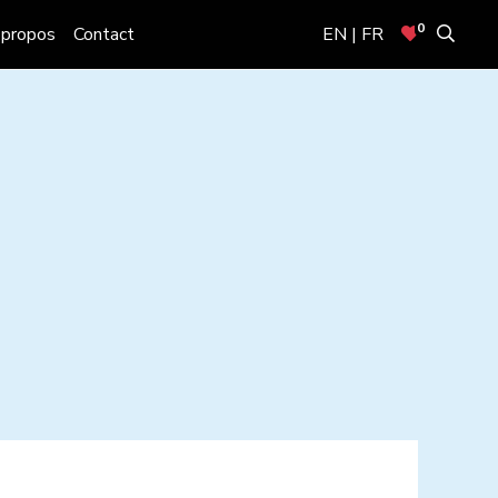
0
 propos
Contact
EN | FR