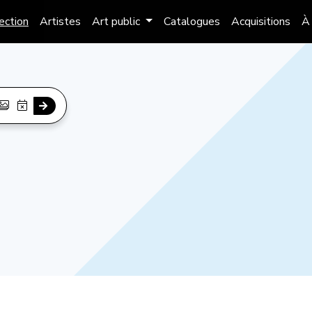
lection
Artistes
Art public
Catalogues
Acquisitions
À