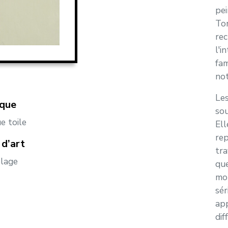
pei
Tor
rec
l'i
fam
no
Les
ique
sou
e toile
Ell
rep
d’art
tra
lage
que
mo
sér
app
dif