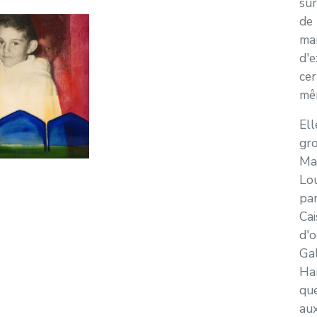
sur
de 
ma
d'e
cer
mêm
Ell
gr
Man
Lou
par
Cai
d'o
Gal
Har
que
aux