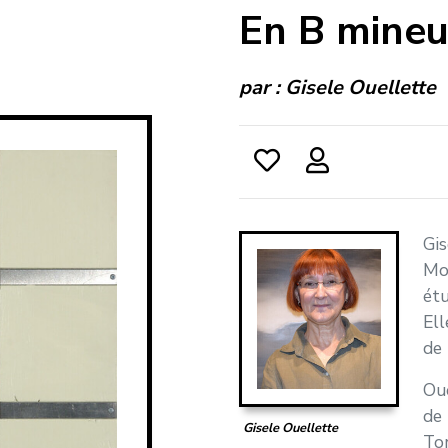
En B mineu
par :
Gisele Ouellette
Gis
Mo
étu
Ell
de 
Oue
de 
Gisele Ouellette
Tor