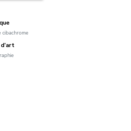
ique
 cibachrome
d’art
raphie