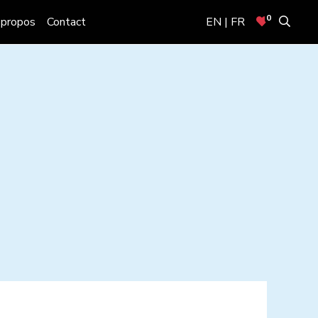
0
 propos
Contact
EN | FR