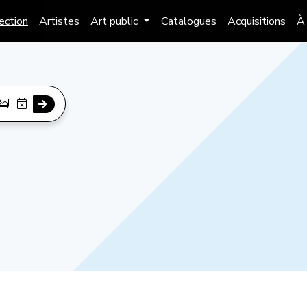
lection
Artistes
Art public
Catalogues
Acquisitions
À