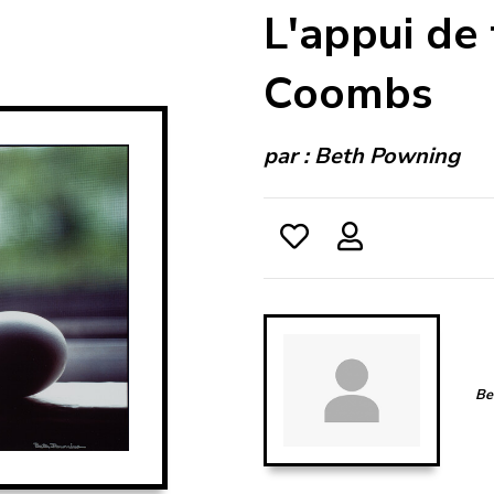
L'appui de
Coombs
par :
Beth Powning
Be