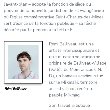
l’avant-plan – adopte la fonction de siège du
pouvoir de la nouvelle juridiction de « l’Évangélinie »
où l’église commémorative Saint-Charles-des-Mines
sert d’édifice de la fonction publique – sa flèche
décorée par le pennon à la lettre E.
Rémi Belliveau est un·e
artiste interdisciplinaire et
un·e musicien·ne acadien·ne
originaire de Belliveau-Village
(Vallée de Memramcook, N.-
B.), un hameau acadien situé
sur le Mi’kma’ki, territoire
ancestral non cédé du
Rémi Belliveau
peuple Mi’kmaq.
Son travail artistique