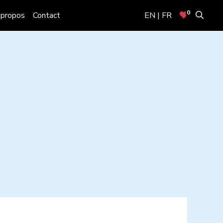
0
 propos
Contact
EN | FR