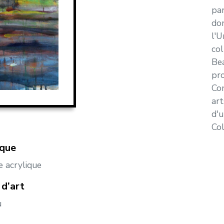
par
don
l'U
col
Bea
pro
Con
art
d'u
Col
ique
e acrylique
d’art
u