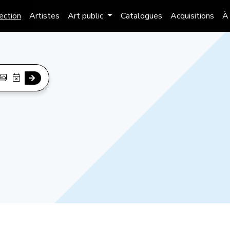
lection
Artistes
Art public
Catalogues
Acquisitions
À