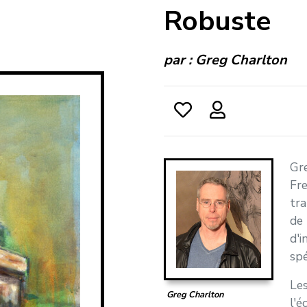
Robuste
par :
Greg Charlton
Gre
Fre
tra
de 
d'i
spé
Le
Greg Charlton
l'é