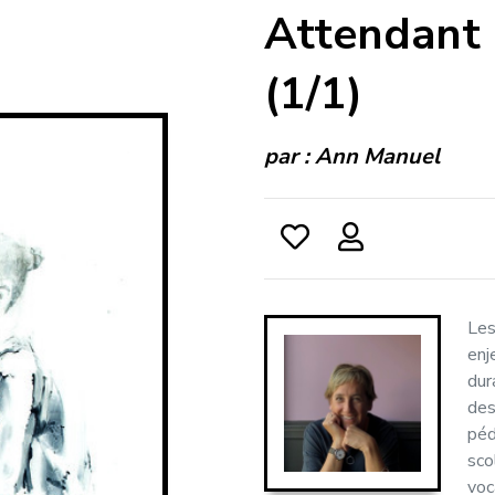
Attendant 
(1/1)
par :
Ann Manuel
Les
enj
dur
des
péd
sco
voc