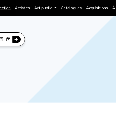
lection
Artistes
Art public
Catalogues
Acquisitions
À