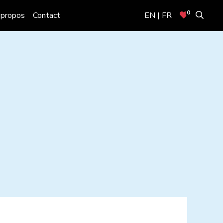
0
 propos
Contact
EN | FR