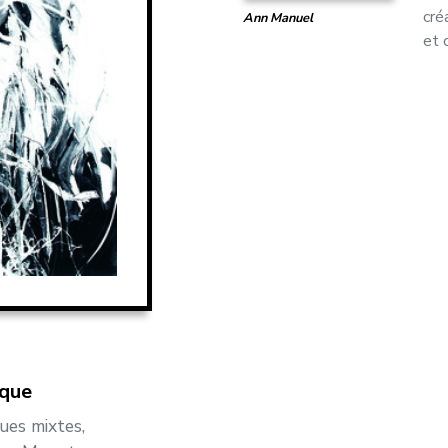
cré
Ann Manuel
et 
ique
ues mixtes,