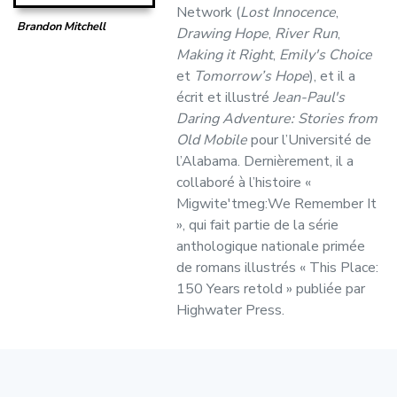
Network (
Lost Innocence
,
Brandon Mitchell
Drawing Hope
,
River Run
,
Making it Right
,
Emily's Choice
et
Tomorrow’s Hope
), et il a
écrit et illustré
Jean-Paul's
Daring Adventure: Stories from
Old Mobile
pour l’Université de
l’Alabama. Dernièrement, il a
collaboré à l’histoire «
Migwite'tmeg:We Remember It
», qui fait partie de la série
anthologique nationale primée
de romans illustrés « This Place:
150 Years retold » publiée par
Highwater Press.